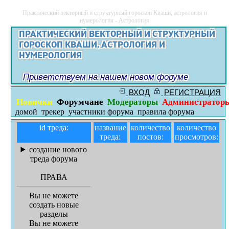
Практический векторный и структурный гороскоп Кваши, астрология и
нумерология - Астрология
ПРАКТИЧЕСКИЙ ВЕКТОРНЫЙ И СТРУКТУРНЫЙ
ГОРОСКОП КВАШИ, АСТРОЛОГИЯ И
НУМЕРОЛОГИЯ
Приветствуем на нашем новом форуме
ВХОД
РЕГИСТРАЦИЯ
Новички
Форумчане
Модераторы
Администратор
домой
трекер
участники форума
правила форума
id треда:
название
количество
количество
треда:
постов:
просмотров:
создание нового
треда форума
ПРАВА
Вы не можете
создать новые
разделы
Вы не можете