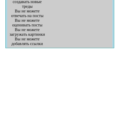
создавать новые
треды
Вы не можете
отвечать на посты
Вы не можете
оценивать посты
Вы не можете
загружать картинки
Вы не можете
добавлять ссылки