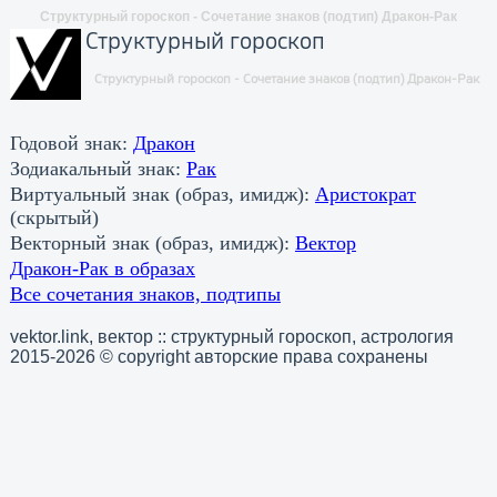
Структурный гороскоп - Сочетание знаков (подтип) Дракон-Рак
Структурный гороскоп
Структурный гороскоп - Сочетание знаков (подтип) Дракон-Рак
Годовой знак:
Дракон
Зодиакальный знак:
Рак
Виртуальный знак (образ, имидж):
Аристократ
(скрытый)
Векторный знак (образ, имидж):
Вектор
Дракон-Рак в образах
Все сочетания знаков, подтипы
vektor.link, вектор :: структурный гороскоп, астрология
2015-2026 © copyright авторские права сохранены