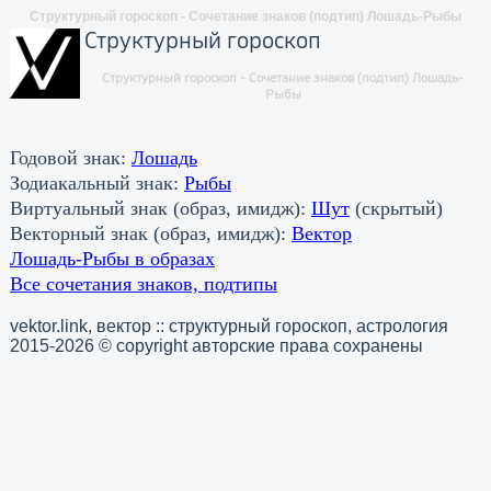
Структурный гороскоп - Сочетание знаков (подтип) Лошадь-Рыбы
Структурный гороскоп
Структурный гороскоп - Сочетание знаков (подтип) Лошадь-
Рыбы
Годовой знак:
Лошадь
Зодиакальный знак:
Рыбы
Виртуальный знак (образ, имидж):
Шут
(скрытый)
Векторный знак (образ, имидж):
Вектор
Лошадь-Рыбы в образах
Все сочетания знаков, подтипы
vektor.link, вектор :: структурный гороскоп, астрология
2015-2026 © copyright авторские права сохранены